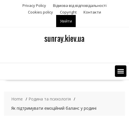
S
Privacy Policy
Відмова від відповідальності
k
Сookies policy
Copyright
Контакти
i
Увійти
p
t
o
sunray.kiev.ua
c
o
n
t
e
n
t
Home
Родина та психологія
Як підтримувати емоційний баланс у родині