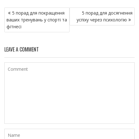
Н
5 порад для покращення
5 порад для досягнення
а
ваших тренувань у спорті та
успіху через психологію
в
фітнесі
и
г
LEAVE A COMMENT
а
ц
и
я
п
о
з
а
п
и
с